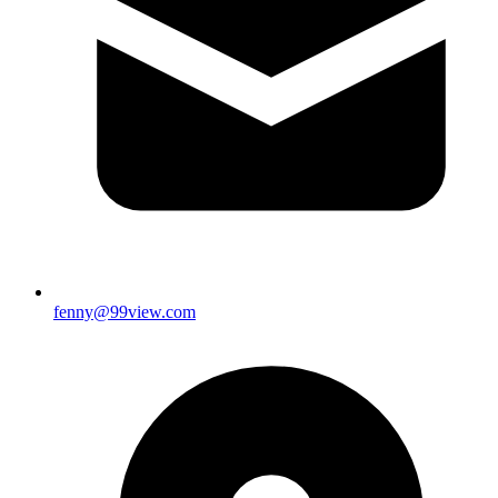
fenny@99view.com