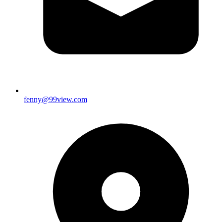
fenny@99view.com