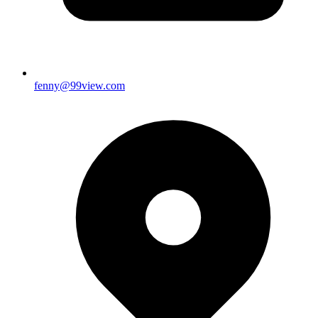
fenny@99view.com