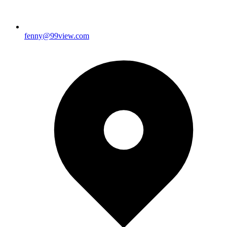
fenny@99view.com