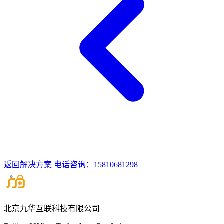
返回解决方案
电话咨询：15810681298
北京九华互联科技有限公司