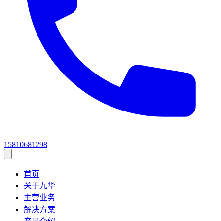
15810681298
首页
关于九华
主营业务
解决方案