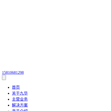
15810681298
首页
关于九华
主营业务
解决方案