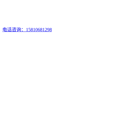
电话咨询：15810681298