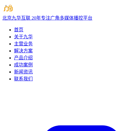
北京九华互联
20年专注广角多媒体播控平台
首页
关于九华
主营业务
解决方案
产品介绍
成功案例
新闻资讯
联系我们