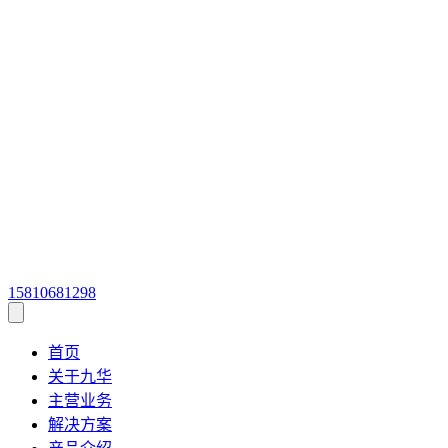
15810681298
首页
关于九华
主营业务
解决方案