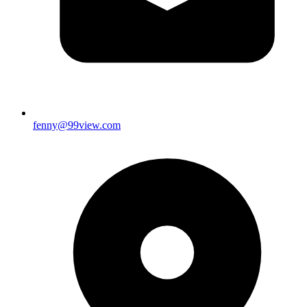
fenny@99view.com