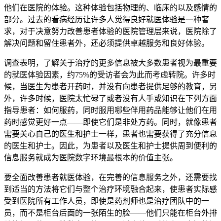
他们在医院的体验。这种体验包括物理的、临床的以及感情的
部分。过去的看病经历让许多人觉得良好就医体验是一种奢
求，对于决意努力改善患者体验的医院管理层来说，医院除了
解决问题和留住患者外，还必须提供卓越服务和良好体验。
调查表明，了解关于治疗的更多信息被大多数患者视为最重要
的就医体验因素，约75%的受访者会为此而考虑转院。许多时
候，当医生为患者开药时，并没有向患者提供足够的教育，另
外，许多时候，医院太忙碌了或者没有人手或知识在下列方面
指导患者：如何服药，同时服用哪些伴用药品能够让他们在用
药时感觉更好一点——即使它们是非处方药。同时，就像患者
需要关心自己的医生和护士一样，患者也需要获得了充分信息
的医生和护士。因此，为患者以及医生和护士提供周到便利的
信息服务就成为医院数字环境最根本的价值主张。
要全面改善患者就医体验，在完善的信息服务之外，还需要找
到适当的方法将它们与整个治疗环境融合起来，使患者实际感
受到医院所有工作人员，即使是药剂师也是治疗团队中的一
员，而不是柜台后面的一张陌生的脸——他们只能在柜台外排