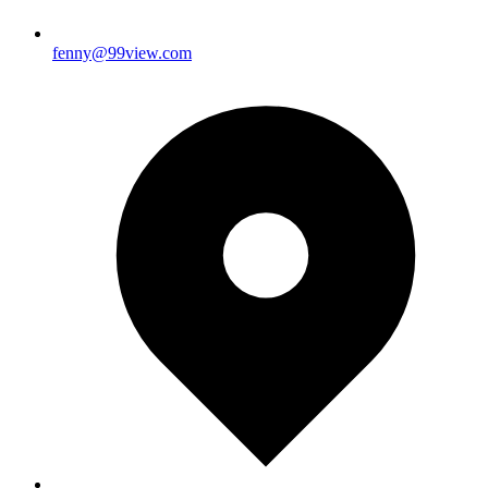
fenny@99view.com