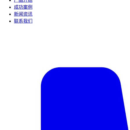
产品介绍
成功案例
新闻资讯
联系我们