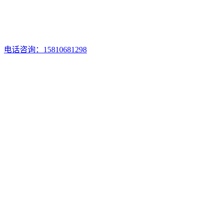
电话咨询：15810681298