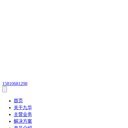
15810681298
首页
关于九华
主营业务
解决方案