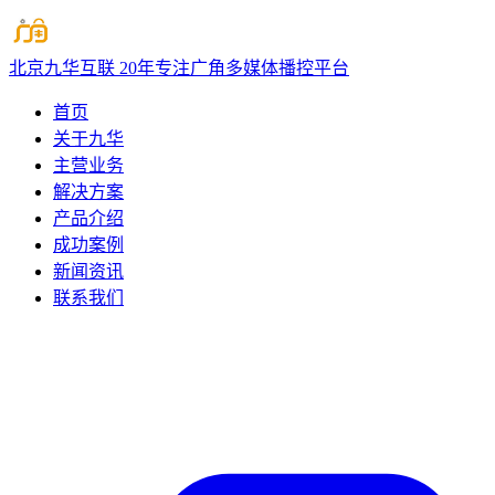
北京九华互联
20年专注广角多媒体播控平台
首页
关于九华
主营业务
解决方案
产品介绍
成功案例
新闻资讯
联系我们