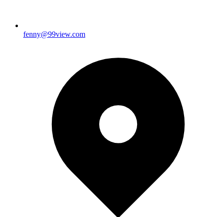
fenny@99view.com