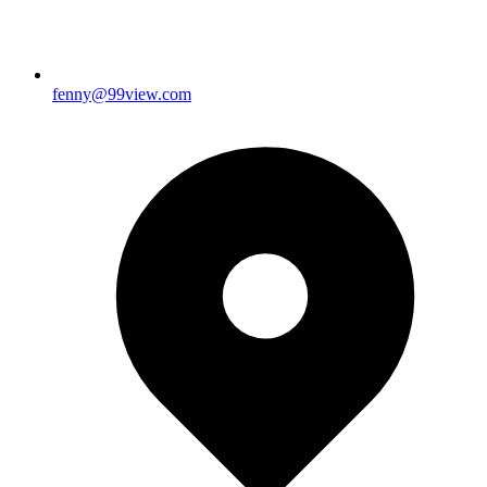
fenny@99view.com