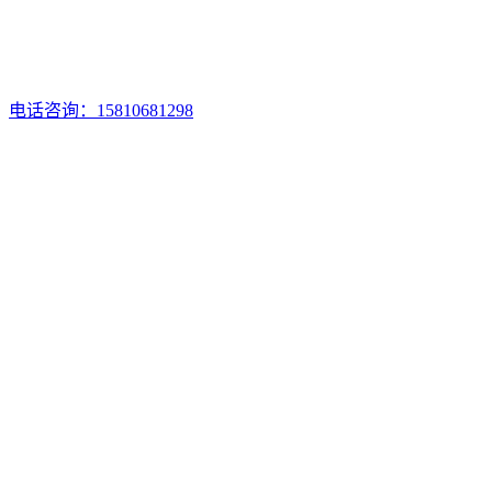
电话咨询：15810681298