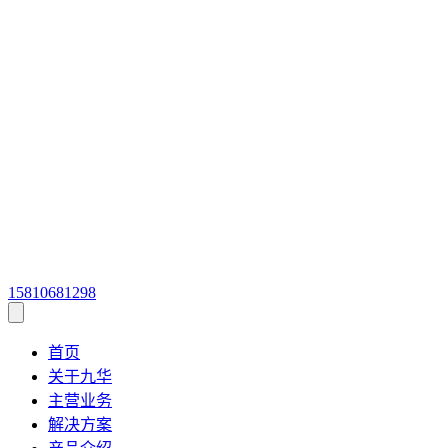
15810681298
首页
关于九华
主营业务
解决方案