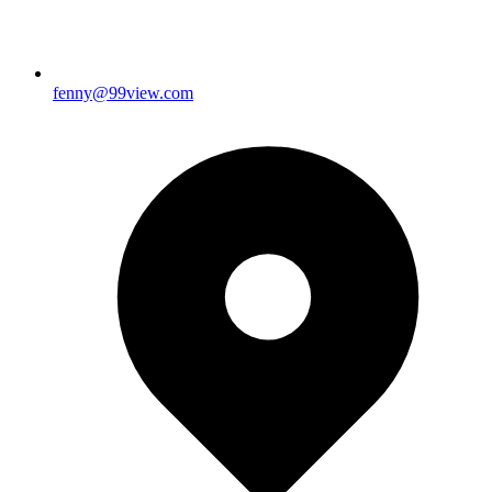
fenny@99view.com