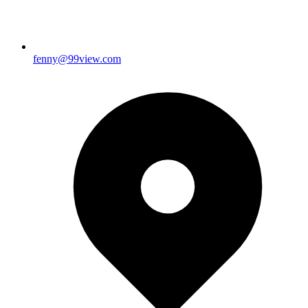
fenny@99view.com